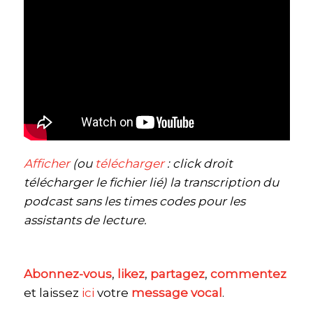
Afficher
(ou
télécharger
: click droit
télécharger le fichier lié) la transcription du
podcast sans les times codes pour les
assistants de lecture.
Abonnez-vous
,
likez
,
partagez
,
commentez
et laissez
ici
votre
message vocal
.