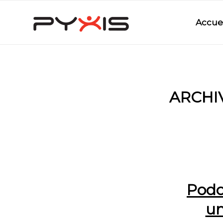
Accuei
ARCHI
Podc
un