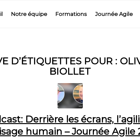
l
Notre équipe
Formations
Journée Agile
E D’ÉTIQUETTES POUR :
OLI
BIOLLET
ast: Derrière les écrans, l’agil
isage humain – Journée Agile