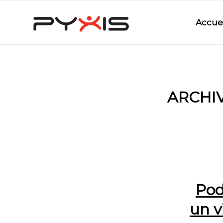
Accuei
ARCHIV
Podc
un v